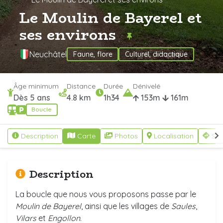
Le Moulin de Bayerel et
ses environs
Neuchâtel
Faune, flore
Culturel, didactique
Âge minimum
Distance
Durée
Dénivelé
Dès 5 ans
4.8 km
1h34
153m
161m
Boucle
Description
Carte
Photos
Localisation
S'y
Description
La boucle
que nous vous proposons passe par le
Moulin de Bayerel
, ainsi que les villages de
Saules
,
Vilars
et
Engollon
.