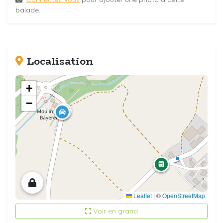
balade.
Localisation
+
−
Leaflet
|
©
OpenStreetMap
Voir en grand