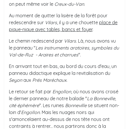
on peut même voir le
Creux-du-Van
.
Au moment de quitter la lisière de la forêt pour
redescendre sur
Vilars
, il y a une chouette
place de
pique-nique avec tables, bancs et foyer
.
Le chemin redescend par
Vilars
. Là, nous avons vu
le panneau "
Les instruments aratoires, symboles du
Val-de-Ruz - Araires et charrues
".
En arrivant tout en bas, au bord du cours d'eau, un
panneau didactique explique la revitalisation du
Seyon
aux
Prés Maréchaux
.
Le retour se fait par
Engollon
, où nous avons croisé
le dernier panneau de notre balade "
La Bonneville,
cité éphémère
". Les ruines
Bonneville
se situent non-
loin d'
Engollon.
Mais les nuages noirs qui
s'amoncelaient au-dessus de nos tête nous ont
contraints à rentrer... nous partirons donc à la