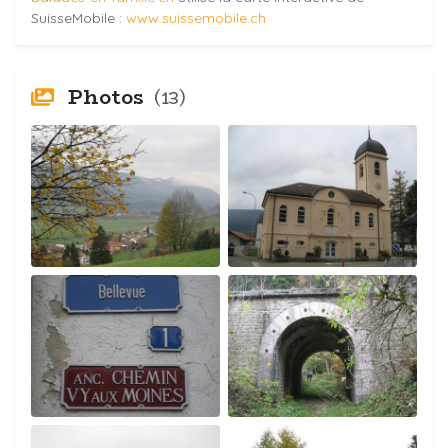
SuisseMobile :
www.suissemobile.ch
Photos
(13)