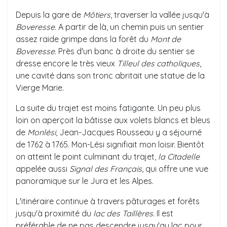
Depuis la gare de
Môtiers
, traverser la vallée jusqu'à
Boveresse
. A partir de là, un chemin puis un sentier
assez raide grimpe dans la forêt du
Mont de
Boveresse
. Près d'un banc à droite du sentier se
dresse encore le très vieux
Tilleul des catholiques
,
une cavité dans son tronc abritait une statue de la
Vierge Marie.
La suite du trajet est moins fatigante. Un peu plus
loin on aperçoit la bâtisse aux volets blancs et bleus
de
Monlési
, Jean-Jacques Rousseau y a séjourné
de 1762 à 1765. Mon-Lési signifiait mon loisir. Bientôt
on atteint le point culminant du trajet,
la Citadelle
appelée aussi
Signal des Français
, qui offre une vue
panoramique sur le Jura et les Alpes.
L'itinéraire continue à travers pâturages et forêts
jusqu'à proximité du
lac des Taillères.
Il est
préférable de ne pas descendre jusqu'au lac pour