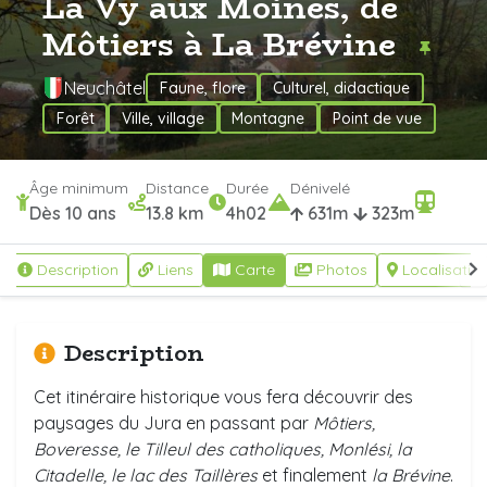
La Vy aux Moines, de
Môtiers à La Brévine
Neuchâtel
Faune, flore
Culturel, didactique
Forêt
Ville, village
Montagne
Point de vue
Âge minimum
Distance
Durée
Dénivelé
Dès 10 ans
13.8 km
4h02
631m
323m
Description
Liens
Carte
Photos
Localisatio
Description
Cet itinéraire historique vous fera découvrir des
paysages du Jura en passant par
Môtiers,
Boveresse, le Tilleul des catholiques, Monlési, la
Citadelle, le lac des Taillères
et finalement
la Brévine
.