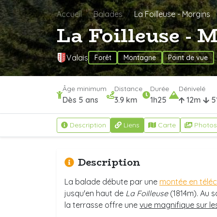
Accueil
Balades
La Foilleuse - Morgins
La Foilleuse - 
Valais
Forêt
Montagne
Point de vue
Âge minimum
Distance
Durée
Dénivelé
Dès 5 ans
3.9 km
1h25
12m
5
Description
Liens
Carte
Photos
Description
La balade débute par une
montée en télé
jusqu'en haut de
La Foilleuse
(1814m). Au 
la terrasse offre une
vue magnifique sur les