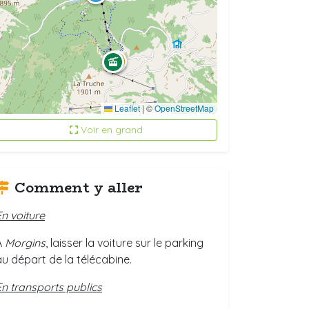
Leaflet
|
©
OpenStreetMap
Voir en grand
Comment y aller
En voiture
A
Morgins
, laisser la voiture sur le parking
au départ de la télécabine.
En transports publics