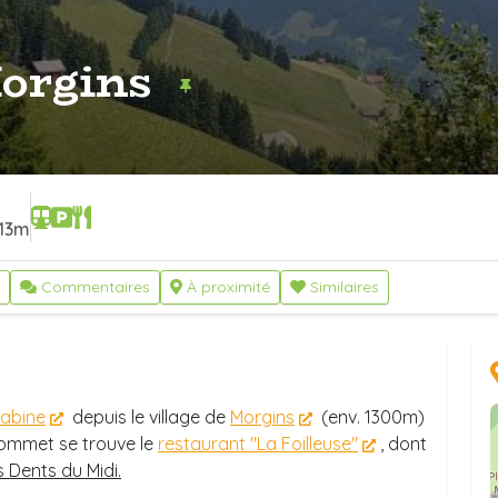
Morgins
13m
Commentaires
À proximité
Similaires
cabine
depuis le village de
Morgins
(env. 1300m)
sommet se trouve le
restaurant "La Foilleuse"
, dont
 Dents du Midi.