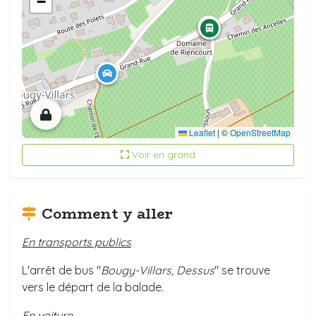
−
Leaflet
|
©
OpenStreetMap
Voir en grand
Comment y aller
En transports publics
L'arrêt de bus "
Bougy-Villars, Dessus
" se trouve
vers le départ de la balade.
En voiture