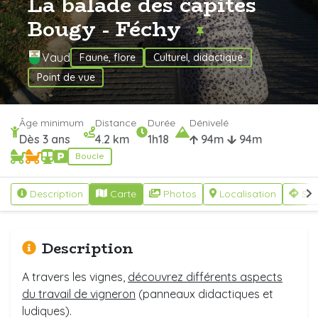
La balade des capites
Bougy - Féchy
Vaud
Faune, flore
Culturel, didactique
Point de vue
Âge minimum
Distance
Durée
Dénivelé
Dès 3 ans
4.2 km
1h18
94m
94m
Boucle
Description
Carte
Photos
Localisation
S'y
Description
A travers les vignes,
découvrez différents aspects
du travail de vigneron
(panneaux didactiques et
ludiques).