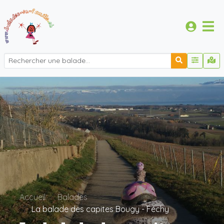
Accueil
Balades
La balade des capites Bougy - Féchy