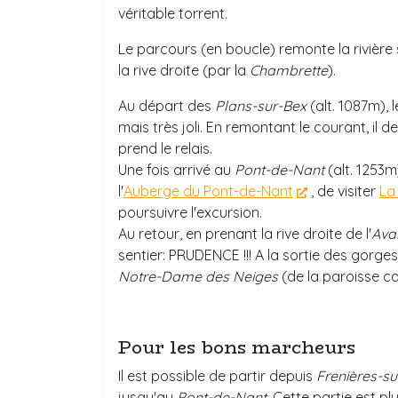
véritable torrent.
Le parcours (en boucle) remonte la rivière s
la rive droite (par la
Chambrette
).
Au départ des
Plans-sur-Bex
(alt. 1087m), 
mais très joli. En remontant le courant, il d
prend le relais.
Une fois arrivé au
Pont-de-Nant
(alt. 1253m)
l'
Auberge du Pont-de-Nant
, de visiter
La
poursuivre l'excursion.
Au retour, en prenant la rive droite de l'
Ava
sentier: PRUDENCE !!! A la sortie des gorge
Notre-Dame des Neiges
(de la paroisse ca
Pour les bons marcheurs
Il est possible de partir depuis
Frenières-su
jusqu'au
Pont-de-Nant
. Cette partie est p