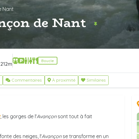
e Nant
ançon de Nant
Boucle
212m
Commentaires
À proximité
Similaires
t
, les gorges de l'
Avançon
sont tout à fait
onte des neiges, l'
Avançon
se transforme en un