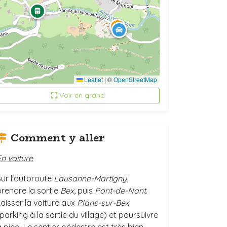
Leaflet
|
©
OpenStreetMap
Voir en grand
Comment y aller
En voiture
Sur l'autoroute
Lausanne-Martigny
,
prendre la sortie
Bex
, puis
Pont-de-Nant
.
Laisser la voiture aux
Plans-sur-Bex
parking à la sortie du village) et poursuivre