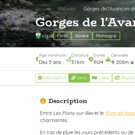
Accueil
Balades
Gorges de l'Avançon d
Gorges de l'Av
Vaud
Forêt
Rivière
Montagne
Âge minimum
Distance
Durée
Dénivelé
Dès 5 ans
3.1 km
1h24
206m
Description
Liens
Carte
Photos
Description
Entre
Les Plans-sur-Bex
et le
Pont-de-Nan
charmantes.
En cas de pluie les jours précédents ou de f