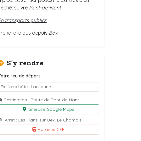
à pied. Le sentier pédestre est très bien
fléché: suivre
Pont-de-Nant
.
En transports publics
Prendre le bus depuis
Bex
.
S'y rendre
otre lieu de départ
Destination : Route de Pont-de-Nant
Itinéraire Google Maps
Arrêt : Les Plans-sur-Bex, Le Chamois
Horaires CFF