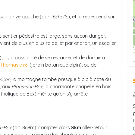
ur la rive gauche (par l'
Echelle
), et la redescend sur
le sentier pédestre est large, sans aucun danger,
evient de plus en plus raide, et par endroit, un escalier
, il y a possibilité de se restaurer et de dormir à
 Thomasia
(jardin botanique alpin), ou de
nçon
, la montagne tombe presque à pic à côté du
s, aux
Plans-sur-Bex,
la charmante chapelle en bois
tholique de Bex) mérite qu'on s'y arrête.
r-Bex
(alt. 869m): compter alors
8km
aller-retour
(
lus sauvage et traverse des éboulements. Le