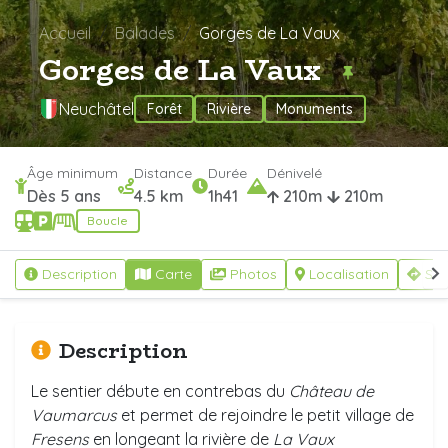
Accueil
Balades
Gorges de La Vaux
Gorges de La Vaux
Neuchâtel
Forêt
Rivière
Monuments
Âge minimum
Distance
Durée
Dénivelé
Dès 5 ans
4.5 km
1h41
210m
210m
Boucle
Description
Carte
Photos
Localisation
S'y
Description
Le sentier débute en contrebas du
Château de
Vaumarcus
et permet de rejoindre le petit village de
Fresens
en longeant la rivière de
La Vaux