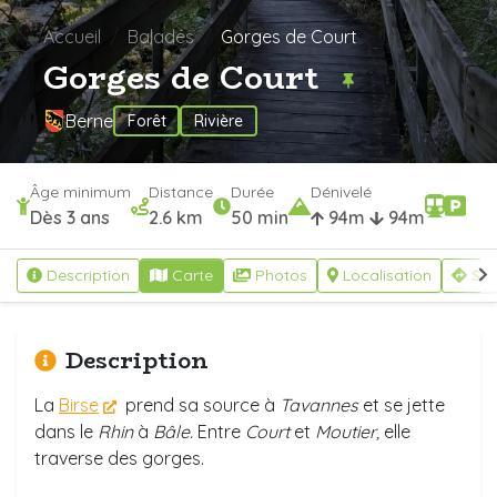
Accueil
Balades
Gorges de Court
Gorges de Court
Berne
Forêt
Rivière
Âge minimum
Distance
Durée
Dénivelé
Dès 3 ans
2.6 km
50 min
94m
94m
Description
Carte
Photos
Localisation
S'y
Description
La
Birse
prend sa source à
Tavannes
et se jette
dans le
Rhin
à
Bâle.
Entre
Court
et
Moutier,
elle
traverse des gorges.