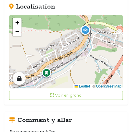
Localisation
+
−
Leaflet
|
©
OpenStreetMap
Voir en grand
Comment y aller
En transports publics