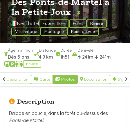
Des Ponts-de-Martel à
la Petite-Joux
Neuchâtel
Faune, flore
Forêt
Rivière
Ville, village
Montagne
Point de vue
Âge minimum
Distance
Durée
Dénivelé
Dès 5 ans
4.9 km
1h51
241m
241m
Boucle
Description
Carte
Photos
Localisation
S'y re
Description
Balade en boucle, dans la forêt au-dessus des
Ponts-de Martel.