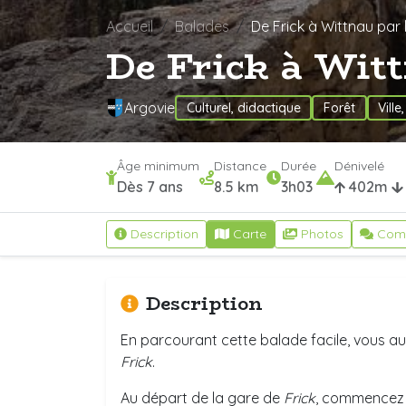
Accueil
Balades
De Frick à Wittnau par l
De Frick à Witt
Argovie
Culturel, didactique
Forêt
Ville
Âge minimum
Distance
Durée
Dénivelé
Dès 7 ans
8.5 km
3h03
402m
Description
Carte
Photos
Com
Description
En parcourant cette balade facile, vous aur
Frick
.
Au départ de la gare de
Frick
, commencez p