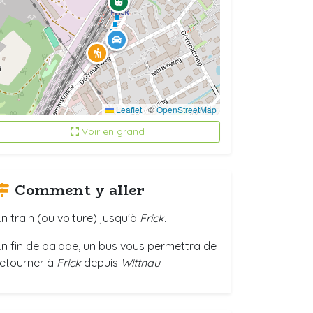
Leaflet
|
©
OpenStreetMap
Voir en grand
Comment y aller
En train (ou voiture) jusqu'à
Frick
.
En fin de balade, un bus vous permettra de
retourner à
Frick
depuis
Wittnau
.