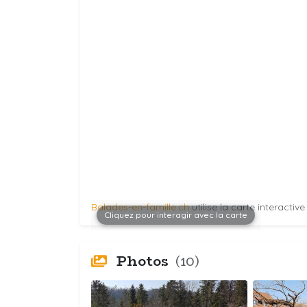
Balades-en-famille.ch
utilise la carte interactiv
Cliquez pour interagir avec la carte
Photos
(10)