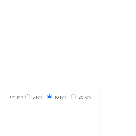
Rayon :
5 km
10 km
20 km