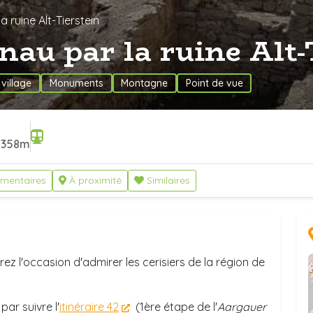
a ruine Alt-Tierstein
nau par la ruine Alt
, village
Monuments
Montagne
Point de vue
358m
mentaires
À proximité
Similaires
ez l'occasion d'admirer les cerisiers de la région de
ar suivre l'
itinéraire 42
(1ère étape de l'
Aargauer