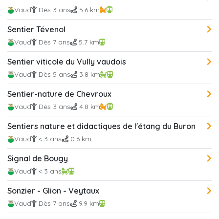
Vaud
Dès 3 ans
5.6 km
Sentier Tévenol
Vaud
Dès 7 ans
5.7 km
Sentier viticole du Vully vaudois
Vaud
Dès 5 ans
3.8 km
Sentier-nature de Chevroux
Vaud
Dès 3 ans
4.8 km
Sentiers nature et didactiques de l'étang du Buron
Vaud
< 3 ans
0.6 km
Signal de Bougy
Vaud
< 3 ans
Sonzier - Glion - Veytaux
Vaud
Dès 7 ans
9.9 km