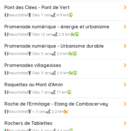
Pont des Clées - Pont de Vert
Neuchâtel
Dès 7 ans
4.9 km
Promenade numérique - énergie et urbanisme
Neuchâtel
Dès 12 ans
2.9 km
Promenade numérique - Urbanisme durable
Neuchâtel
Dès 5 ans
2.6 km
Promenades villageoises
Neuchâtel
Dès 3 ans
2.9 km
Raquettes au Mont d'Amin
Neuchâtel
Dès 7 ans
7.1 km
Roche de l'Ermitage - Etang de Combacervey
Neuchâtel
< 3 ans
2.2 km
Rochers de Tablettes
Neuchâtel
Dès 5 ans
3.4 km