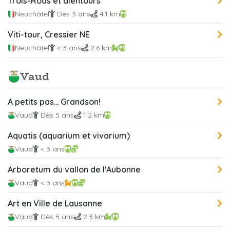
Trois-Rods et alentours
Neuchâtel
Dès 3 ans
4.1 km
Viti-tour, Cressier NE
Neuchâtel
< 3 ans
2.6 km
Vaud
A petits pas... Grandson!
Vaud
Dès 5 ans
1.2 km
Aquatis (aquarium et vivarium)
Vaud
< 3 ans
Arboretum du vallon de l'Aubonne
Vaud
< 3 ans
Art en Ville de Lausanne
Vaud
Dès 5 ans
2.3 km