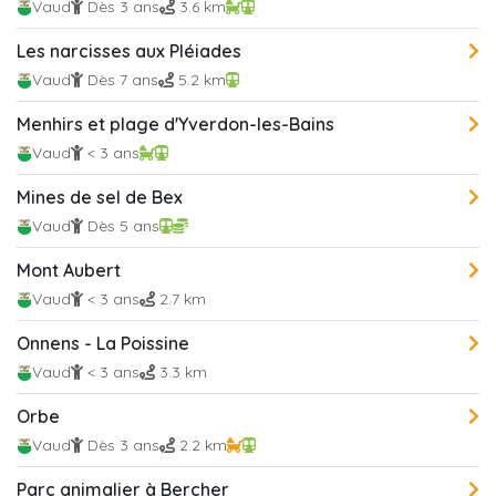
Vaud
Dès 3 ans
3.6 km
Les narcisses aux Pléiades
Vaud
Dès 7 ans
5.2 km
Menhirs et plage d'Yverdon-les-Bains
Vaud
< 3 ans
Mines de sel de Bex
Vaud
Dès 5 ans
Mont Aubert
Vaud
< 3 ans
2.7 km
Onnens - La Poissine
Vaud
< 3 ans
3.3 km
Orbe
Vaud
Dès 3 ans
2.2 km
Parc animalier à Bercher