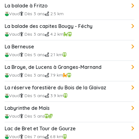
La balade à Fritzo
Vaud
Dès 3 ans
2.5 km
La balade des capites Bougy - Féchy
Vaud
Dès 3 ans
4.2 km
La Berneuse
Vaud
Dès 5 ans
2.1 km
La Broye, de Lucens à Granges-Marnand
Vaud
Dès 3 ans
7.9 km
La réserve forestière du Bois de la Glaivaz
Vaud
Dès 5 ans
3.9 km
Labyrinthe de Maïs
Vaud
Dès 5 ans
Lac de Bret et Tour de Gourze
Vaud
Dès 7 ans
6.8 km