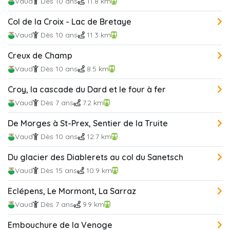
Vaud
Dès 10 ans
11.8 km
Col de la Croix - Lac de Bretaye
Vaud
Dès 10 ans
11.3 km
Creux de Champ
Vaud
Dès 10 ans
8.5 km
Croy, la cascade du Dard et le four à fer
Vaud
Dès 7 ans
7.2 km
De Morges à St-Prex, Sentier de la Truite
Vaud
Dès 10 ans
12.7 km
Du glacier des Diablerets au col du Sanetsch
Vaud
Dès 15 ans
10.9 km
Eclépens, Le Mormont, La Sarraz
Vaud
Dès 7 ans
9.9 km
Embouchure de la Venoge