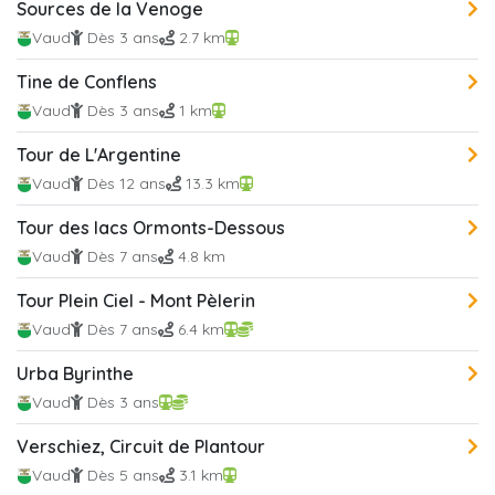
Sources de la Venoge
Vaud
Dès 3 ans
2.7 km
Tine de Conflens
Vaud
Dès 3 ans
1 km
Tour de L'Argentine
Vaud
Dès 12 ans
13.3 km
Tour des lacs Ormonts-Dessous
Vaud
Dès 7 ans
4.8 km
Tour Plein Ciel - Mont Pèlerin
Vaud
Dès 7 ans
6.4 km
Urba Byrinthe
Vaud
Dès 3 ans
Verschiez, Circuit de Plantour
Vaud
Dès 5 ans
3.1 km