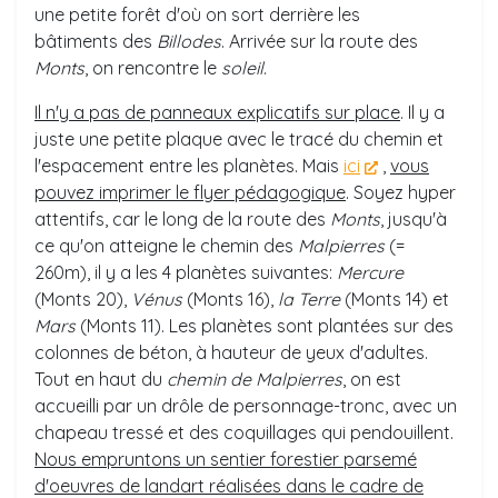
une petite forêt d'où on sort derrière les
bâtiments des
Billodes
. Arrivée sur la route des
Monts
, on rencontre le
soleil
.
Il n'y a pas de panneaux explicatifs sur place
. Il y a
juste une petite plaque avec le tracé du chemin et
l'espacement entre les planètes. Mais
ici
,
vous
pouvez imprimer le flyer pédagogique
. Soyez hyper
attentifs, car le long de la route des
Monts
, jusqu'à
ce qu'on atteigne le chemin des
Malpierres
(=
260m), il y a les 4 planètes suivantes:
Mercure
(Monts 20),
Vénus
(Monts 16),
la Terre
(Monts 14) et
Mars
(Monts 11). Les planètes sont plantées sur des
colonnes de béton, à hauteur de yeux d'adultes.
Tout en haut du
chemin de Malpierres
, on est
accueilli par un drôle de personnage-tronc, avec un
chapeau tressé et des coquillages qui pendouillent.
Nous empruntons un sentier forestier parsemé
d'oeuvres de landart réalisées dans le cadre de