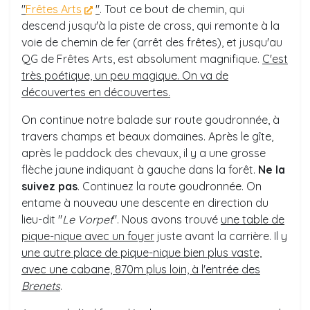
"
Frêtes Arts
"
. Tout ce bout de chemin, qui
descend jusqu'à la piste de cross, qui remonte à la
voie de chemin de fer (arrêt des frêtes), et jusqu'au
QG de Frêtes Arts, est absolument magnifique.
C'est
très poétique, un peu magique. On va de
découvertes en découvertes.
On continue notre balade sur route goudronnée, à
travers champs et beaux domaines. Après le gîte,
après le paddock des chevaux, il y a une grosse
flèche jaune indiquant à gauche dans la forêt.
Ne la
suivez pas
. Continuez la route goudronnée. On
entame à nouveau une descente en direction du
lieu-dit "
Le Vorpet
". Nous avons trouvé
une table de
pique-nique avec un foyer
juste avant la carrière. Il y
une autre place de pique-nique bien plus vaste,
avec une cabane, 870m plus loin, à l'entrée des
Brenets
.