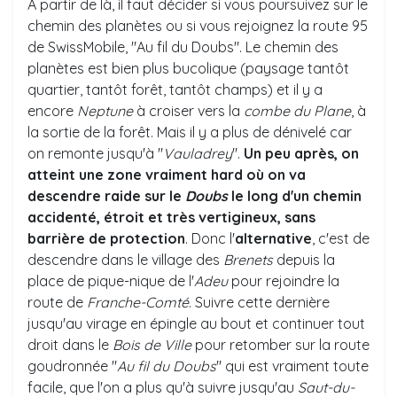
A partir de là, il faut décider si vous poursuivez sur le
chemin des planètes ou si vous rejoignez la route 95
de SwissMobile, "Au fil du Doubs". Le chemin des
planètes est bien plus bucolique (paysage tantôt
quartier, tantôt forêt, tantôt champs) et il y a
encore
Neptune
à croiser vers la
combe du Plane
, à
la sortie de la forêt. Mais il y a plus de dénivelé car
on remonte jusqu'à "
Vauladrey
".
Un peu après, on
atteint une zone vraiment hard où on va
descendre raide sur le
Doubs
le long d'un chemin
accidenté, étroit et très vertigineux, sans
barrière de protection
. Donc l'
alternative
, c'est de
descendre dans le village des
Brenets
depuis la
place de pique-nique de l'
Adeu
pour rejoindre la
route de
Franche-Comté
. Suivre cette dernière
jusqu'au virage en épingle au bout et continuer tout
droit dans le
Bois de Ville
pour retomber sur la route
goudronnée "
Au fil du Doubs
" qui est vraiment toute
facile, que l'on a plus qu'à suivre jusqu'au
Saut-du-