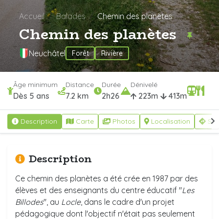
Accueil
Balades
Chemin des planètes
Chemin des planètes
Neuchâtel
Forêt
Rivière
Âge minimum
Distance
Durée
Dénivelé
Dès 5 ans
7.2 km
2h26
223m
413m
Description
Carte
Photos
Localisation
S'y
Description
Ce chemin des planètes a été crée en 1987 par des
élèves et des enseignants du centre éducatif "
Les
Billodes
", au
Locle
, dans le cadre d'un projet
pédagogique dont l'objectif n'était pas seulement