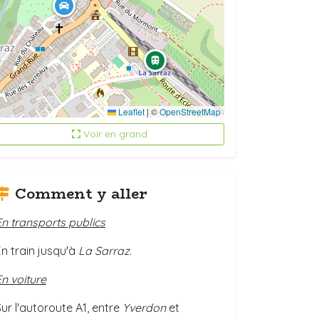
Leaflet
|
©
OpenStreetMap
Voir en grand
Comment y aller
En transports publics
En train jusqu'à
La Sarraz
.
En voiture
Sur l'autoroute A1, entre
Yverdon
et