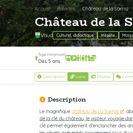
Accueil
Balades
Château de la Sarraz
Château de la 
Vaud
Culturel, didactique
Insolite
Monu
Âge minimum
Dès 5 ans
Description
Liens
Photos
Comm
Description
Le magnifique
château de La Sarraz
abr
de la clé du château, le visiteur voyage d
clé permet également d'enclancher des anima
les objets présentés proviennent tous du 