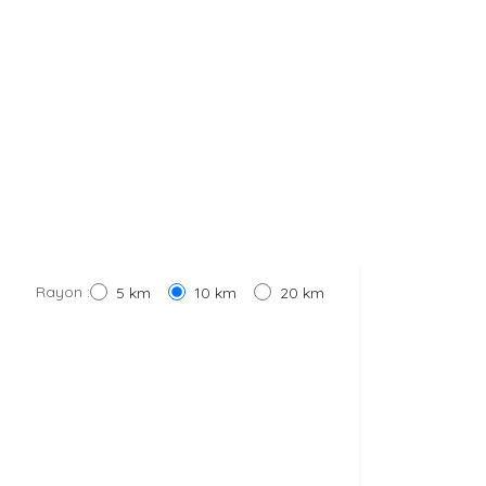
Rayon :
5 km
10 km
20 km