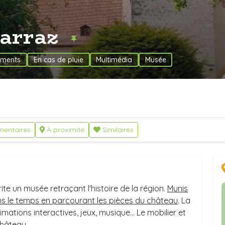
Sarraz
ments
En cas de pluie
Multimédia
Musée
entaires
À proximité
Similaires
ite un musée retraçant l'histoire de la région.
Munis
ans le temps en parcourant les pièces du château
. La
tions interactives, jeux, musique... Le mobilier et
château.