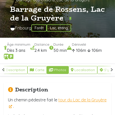
Barrage de Rossens, Lac
de la Gruyère
Fribourg
Forêt
Lac, étang
Âge minimum
Distance
Durée
Dénivelé
Dès 3 ans
2.4 km
50 min
106m
106m
Description
Carte
Photos
Localisation
S'y re
Description
Un chemin pédestre fait le
tour du Lac de la Gruyère
.