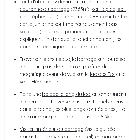
Tout d'abord, évidemment,
monter sur la
couronne du barrage
(2365m),
soit à pied, soit
en télép
hérique
(abonnement CFF demi-tarif et
carte junior ne sont malheureusement pas
valables!). Plusieurs panneaux didactiques
expliquent l'historique, le fonctionnement, les
données techniques... du barrage
Traverser, sans risque, le barrage sur toute sa
longueur (plus de 700m) et profiter du
magnifique point de vue sur le
lac des Dix
et le
val d'Hérémence
.
Faire une
balade le long du lac,
en empruntant
le chemin qui traverse plusieurs tunnels creusés
dans la roche (les plus longs sont éclairés). Le
lac a une longueur totale d'environ 5,3km.
Visiter l'intérieur du barrage
(visite guidée
payante, réservation à l'accueil) en parcourant