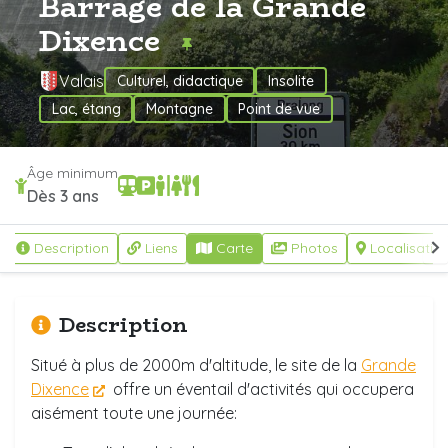
Barrage de la Grande
Dixence
Valais
Culturel, didactique
Insolite
Lac, étang
Montagne
Point de vue
Âge minimum
Dès 3 ans
Description
Liens
Carte
Photos
Localisatio
Description
Situé à plus de 2000m d'altitude, le site de la
Grande
Dixence
offre un éventail d'activités qui occupera
aisément toute une journée: