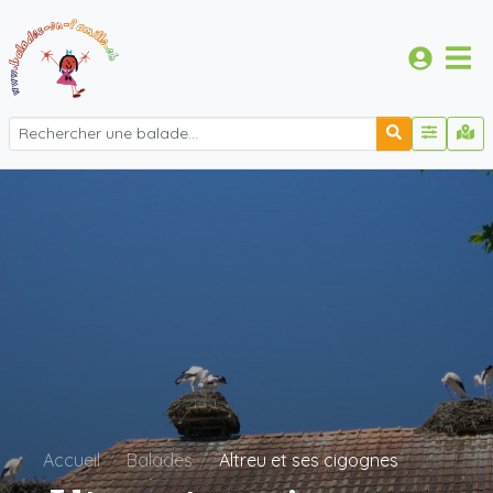
Accueil
Balades
Altreu et ses cigognes