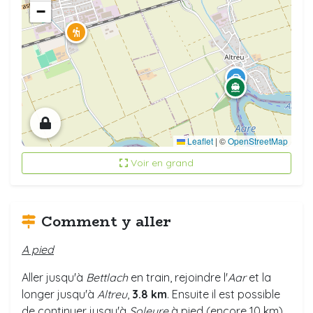
−
Leaflet
|
©
OpenStreetMap
Voir en grand
Comment y aller
A pied
Aller jusqu'à
Bettlach
en train, rejoindre l'
Aar
et la
longer jusqu'à
Altreu
,
3.8 km
. Ensuite il est possible
de continuer jusqu'à
Soleure
à pied (encore 10 km).