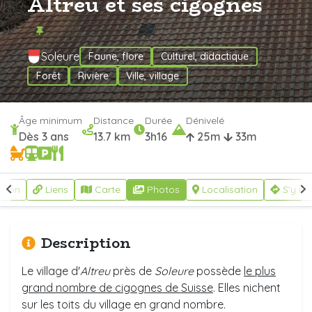
Altreu et ses cigognes
Soleure
Faune, flore
Culturel, didactique
Forêt
Rivière
Ville, village
Âge minimum
Distance
Durée
Dénivelé
Dès 3 ans
13.7 km
3h16
25m
33m
ption
Liens
Carte
Photos
Localisation
S'y re
Description
Le village d'
Altreu
près de
Soleure
possède
le plus
grand nombre de cigognes de Suisse
. Elles nichent
sur les toits du village en grand nombre.