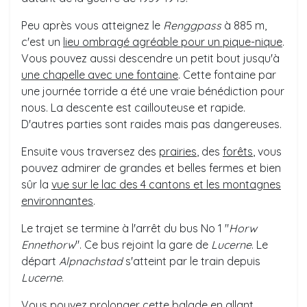
Peu après vous atteignez le
Renggpass
à 885 m,
c'est un
lieu ombragé agréable pour un pique-nique
.
Vous pouvez aussi descendre un petit bout jusqu'à
une chapelle avec une fontaine
. Cette fontaine par
une journée torride a été une vraie bénédiction pour
nous. La descente est caillouteuse et rapide.
D'autres parties sont raides mais pas dangereuses.
Ensuite vous traversez des
prairies
, des
forêts
, vous
pouvez admirer de grandes et belles fermes et bien
sûr la
vue sur le lac des 4 cantons et les montagnes
environnantes
.
Le trajet se termine à l'arrêt du bus No 1 "
Horw
Ennethorw
". Ce bus rejoint la gare de
Lucerne
. Le
départ
Alpnachstad
s'atteint par le train depuis
Lucerne
.
Vous pouvez prolonger cette balade
en allant