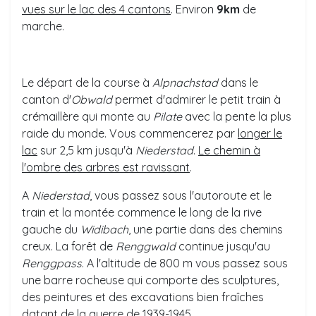
vues sur le lac des 4 cantons
. Environ
9km
de
marche.
Le départ de la course à
Alpnachstad
dans le
canton d'
Obwald
permet d'admirer le petit train à
crémaillère qui monte au
Pilate
avec la pente la plus
raide du monde. Vous commencerez par
longer le
lac
sur 2,5 km jusqu'à
Niederstad
.
Le chemin à
l'ombre des arbres est ravissant
.
A
Niederstad
, vous passez sous l'autoroute et le
train et la montée commence le long de la rive
gauche du
Widibach
, une partie dans des chemins
creux. La forêt de
Renggwald
continue jusqu'au
Renggpass
. A l'altitude de 800 m vous passez sous
une barre rocheuse qui comporte des sculptures,
des peintures et des excavations bien fraîches
datant de la guerre de 1939-1945.