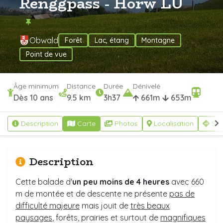
Renggpass - Horw LU
Obwald
Forêt
Lac, étang
Montagne
Point de vue
Âge minimum
Distance
Durée
Dénivelé
Dès 10 ans
9.5 km
3h37
661m
653m
Description
Carte
Photos
Localisation
S'y
Description
Cette balade d'
un peu moins de 4 heures
avec 660
m de montée et de descente ne présente
pas de
difficulté majeure
mais jouit de
très beaux
paysages
, forêts, prairies et surtout de
magnifiques