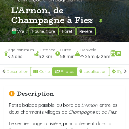
L'Arnon, de
Champagne à Fiez
Vaud
Faune, flore
Forêt
Rivière
Âge minimum
Distance
Durée
Dénivelé
< 3 ans
3.2 km
58 min
25m
25m
Description
Carte
Photos
Localisation
S'y re
Description
Petite balade paisible, au bord de
L'Arnon
, entre les
deux charmants villages de
Champagne
et de
Fiez
.
Le sentier longe la rivière, principalement dans la