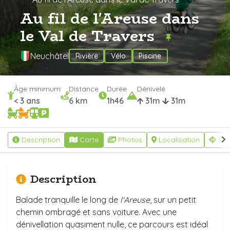
Au fil de l'Areuse dans
le Val de Travers
Neuchâtel
Rivière
Vélo
Piscine
Âge minimum
Distance
Durée
Dénivelé
< 3 ans
6 km
1h46
31m
31m
Description
Carte
Photos
Localisation
S'y
Description
Balade tranquille le long de
l'Areuse
, sur un petit
chemin ombragé et sans voiture. Avec une
dénivellation quasiment nulle, ce parcours est idéal