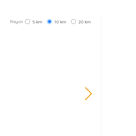
Rayon :
5 km
10 km
20 km