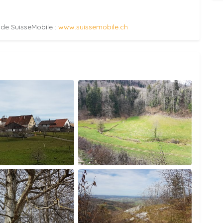
e de SuisseMobile :
www.suissemobile.ch