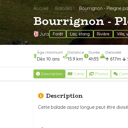
Accueil
Balades
Bourrignon - Pleigne pa
Bourrignon - Pl
Jura
Forêt
Lac, étang
Rivière
Ville, 
Âge minimum
Distance
Durée
Dénivelé
Dès 10 ans
15.9 km
4h35
617m
Description
Carte
Photos
Com
Description
Cette balade assez longue peut être divis