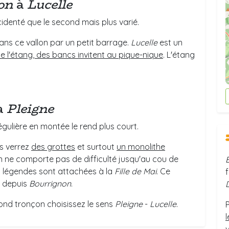
on
à
Lucelle
cidenté que le second mais plus varié.
ns ce vallon par un petit barrage.
Lucelle
est un
e l'étang, des bancs invitent au pique-nique
. L'étang
à
Pleigne
gulière en montée le rend plus court.
us verrez
des grottes
et surtout
un monolithe
n ne comporte pas de difficulté jusqu'au cou de
Des légendes sont attachées à la
Fille de Mai
. Ce
e depuis
Bourrignon
.
ond tronçon choisissez le sens
Pleigne
-
Lucelle
.
P