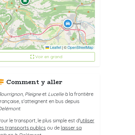
Leaflet
|
©
OpenStreetMap
Voir en grand
Comment y aller
Bourrignon
,
Pleigne
et
Lucelle
à la frontière
française, s'atteignent en bus depuis
Delémont
.
our le transport, le plus simple est d'
utiliser
les transports publics
ou de
laisser sa