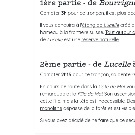
1ère partie - de
Bourrign
Compter
3h
pour ce tronçon, il est plus ac
Il vous conduira à l'
étang de
Lucelle
créé da
hameau à la frontière suisse.
Tout autour d
de
Lucelle
est une
réserve naturelle
.
2ème partie - de
Lucelle
Compter
2h15
pour ce tronçon, sa pente ré
En cours de route dans la
Côte de Mai
, vo
remarquable : la
Fille de Mai
. Son ascensio
cette fille, mais la tête est inaccessible. 
monolithe
dépasse de la forêt et est visibl
Si vous avez décidé de ne faire que ce sec