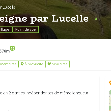
r Lucelle
eigne par Lucelle
village
Point de vue
578m
mentaires
À proximité
Similaires
ée en 2 parties indépendantes de même longueur: