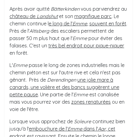
Après avoir quitté
Bätterkinden
vous parviendrez au
château de
Landshut
et son
magnifique parc
. Le
chemin continue l
e long de l'
Emme
,
souvent en forêt
.
Près de l'
Altisberg
des escaliers permettent de
passer 50 m plus haut que l'
Emme
pour éviter des
falaises. C'est un
très bel endroit pour pique-niquer
en forêt.
L'
Emme
passe le long de zones industrielles mais le
chemin piéton est sur l'autre rive et cela n'est pas
gênant. Près de
Derendingen
une jolie mare à
canards, une volière et des bancs suggèrent une
petite pause
. Une partie de l'
Emme
est canalisée
mais vous pourrez voir des
zones renaturées
ou en
voie de l'être.
Lorsque vous approchez de
Soleure
continuez bien
jusqu'à l'
embouchure de l'
Emme
dans l'
Aar
, cet
endroit est ravissant
. Ensuite le chemin le longe