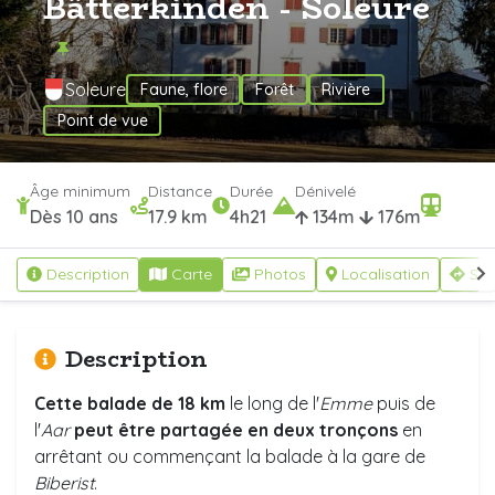
Bätterkinden - Soleure
Soleure
Faune, flore
Forêt
Rivière
Point de vue
Âge minimum
Distance
Durée
Dénivelé
Dès 10 ans
17.9 km
4h21
134m
176m
Description
Carte
Photos
Localisation
S'y
Description
Cette balade de
18 km
le long de l'
Emme
puis de
l'
Aar
peut être partagée en deux tronçons
en
arrêtant ou commençant la balade à la gare de
Biberist
.