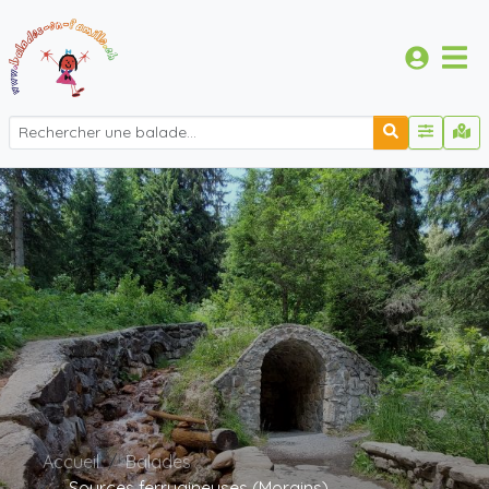
Accueil
Balades
Sources ferrugineuses (Morgins)