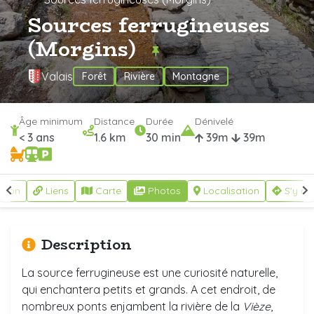
Sources ferrugineuses
(Morgins)
Valais
Forêt
Rivière
Montagne
Âge minimum
Distance
Durée
Dénivelé
< 3 ans
1.6 km
30 min
39m
39m
ption
Liens
Carte
Photos
Localisation
S'y re
Description
La source ferrugineuse est une curiosité naturelle,
qui enchantera petits et grands. A cet endroit, de
nombreux ponts enjambent la rivière de la
Vièze
,