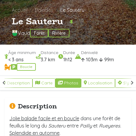
Accueil
Balades
Le Sauteru
Le Sauteru
Vaud
Forêt
Rivière
Âge minimum
Distance
Durée
Dénivelé
< 3 ans
3.7 km
1h12
103m
99m
Boucle
Description
Carte
Photos
Localisation
S'y re
Description
Jolie balade facile et en boucle
dans une forêt de
feuillus le long du
Sauteru
entre
Pailly
et
Rueyeres
.
Splendide en automne
.