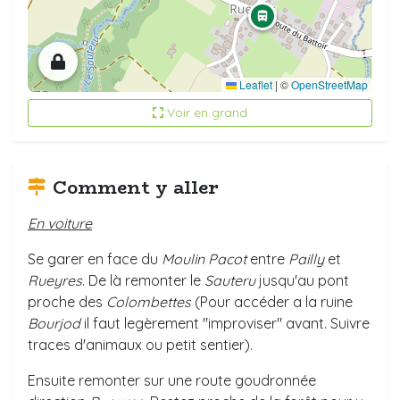
Leaflet
|
©
OpenStreetMap
Voir en grand
Comment y aller
En voiture
Se garer en face du
Moulin Pacot
entre
Pailly
et
Rueyres
. De là remonter le
Sauteru
jusqu'au pont
proche des
Colombettes
(Pour accéder a la ruine
Bourjod
il faut legèrement "improviser" avant. Suivre
traces d'animaux ou petit sentier).
Ensuite remonter sur une route goudronnée