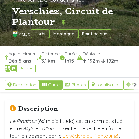
Verschiez, Circuit de
Plantour
Vaud
Forêt
Montagne
Point de vue
Âge minimum
Distance
Durée
Dénivelé
Dès 5 ans
3.1 km
1h15
192m
192m
Boucle
Description
Carte
Photos
Localisation
S'y
Description
Le Plantour
(661m d'altitude) est en sommet situé
entre
Aigle
et
Ollon.
Un sentier pédestre en fait le
tour, en passant par le
Belvédère du Plantour
.