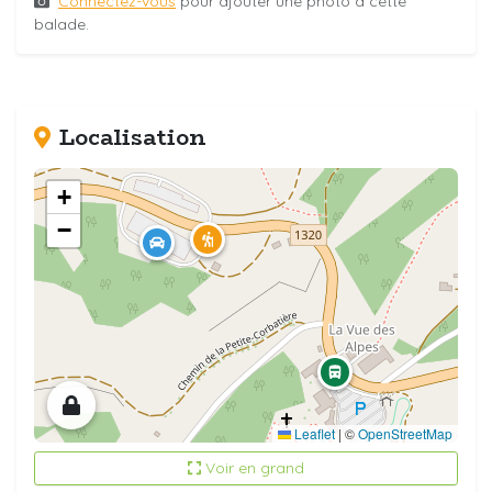
Connectez-vous
pour ajouter une photo à cette
balade.
Localisation
+
−
Leaflet
|
©
OpenStreetMap
Voir en grand