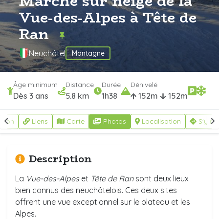
Marche sur neige de la
Vue-des-Alpes à Tête de
Ran
Neuchâtel
Montagne
Âge minimum
Distance
Durée
Dénivelé
Dès 3 ans
5.8 km
1h38
152m
152m
ption
Liens
Carte
Photos
Localisation
S'y re
Description
La
Vue-des-Alpes
et
Tête de Ran
sont deux lieux
bien connus des neuchâtelois. Ces deux sites
offrent une vue exceptionnel sur le plateau et les
Alpes.