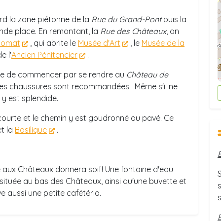
rd la zone piétonne de la
Rue du Grand-Pont
puis la
nde place. En remontant, la
Rue des Châteaux
, on
idomat
, qui abrite le
Musée d'Art
, le
Musée de la
e l'
Ancien Pénitencier
.
ose de commencer par se rendre au
Château de
nnes chaussures sont recommandées. Même s'il ne
 y est splendide.
courte et le chemin y est goudronné ou pavé. Ce
t la
Basilique
.
ée aux Châteaux donnera soif! Une fontaine d'eau
S
 située au bas des Châteaux, ainsi qu'une buvette et
e aussi une petite cafétéria.