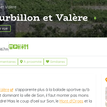
 et Valère
urbillon et Valère
e vue
167m
mentaires
À proximité
Similaires
alère
s'apparente plus à la balade sportive qu'à
 et dominant la ville de Sion, il faut monter pas moins
ndre! Mais le coup d'oeil sur Sion, le
Mont d'Orges
et la