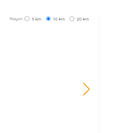
Rayon :
5 km
10 km
20 km