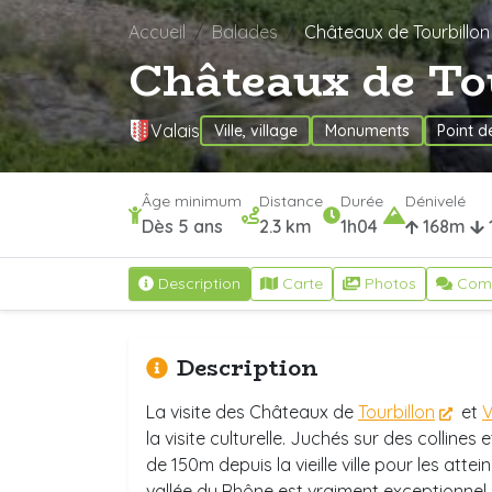
Accueil
Balades
Châteaux de Tourbillon
Châteaux de To
Valais
Ville, village
Monuments
Point d
Âge minimum
Distance
Durée
Dénivelé
Dès 5 ans
2.3 km
1h04
168m
Description
Carte
Photos
Com
Description
La visite des Châteaux de
Tourbillon
et
V
la visite culturelle. Juchés sur des collines
de 150m depuis la vieille ville pour les attei
vallée du Rhône est vraiment exceptionnel.