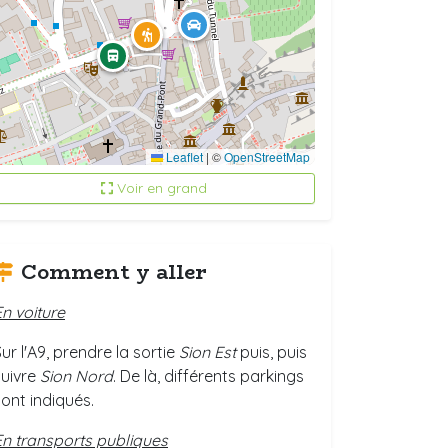
Leaflet
|
©
OpenStreetMap
Voir en grand
Comment y aller
En voiture
ur l'A9, prendre la sortie
Sion Est
puis, puis
suivre
Sion Nord
. De là, différents parkings
sont indiqués.
En transports publiques