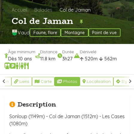
Accueil
Balades
Col de Jaman
Col de Jaman
Vaud
Faune, flore
Montagne
Point de vue
Âge minimum
Distance
Durée
Dénivelé
Dès 10 ans
11.8 km
3h27
520m
562m
ption
Liens
Carte
Photos
Localisation
S'y re
Description
Sonloup (1149m) - Col de Jaman (1512m) - Les Cases
(1080m)