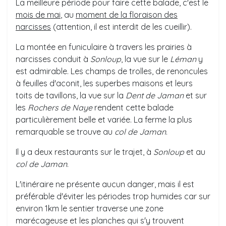
La meilleure période pour faire cette balade, c'est le
mois de mai
, au
moment de la floraison des
narcisses
(attention, il est interdit de les cueillir).
La montée en funiculaire à travers les prairies à
narcisses conduit à
Sonloup
, la vue sur le
Léman
y
est admirable. Les champs de trolles, de renoncules
à feuilles d'aconit, les superbes maisons et leurs
toits de tavillons, la vue sur la
Dent de Jaman
et sur
les
Rochers de Naye
rendent cette balade
particulièrement belle et variée. La ferme la plus
remarquable se trouve au
col de Jaman
.
Il y a deux restaurants sur le trajet, à
Sonloup
et au
col de Jaman
.
L'itinéraire ne présente aucun danger, mais il est
préférable d'éviter les périodes trop humides car sur
environ 1km le sentier traverse une zone
marécageuse et les planches qui s'y trouvent