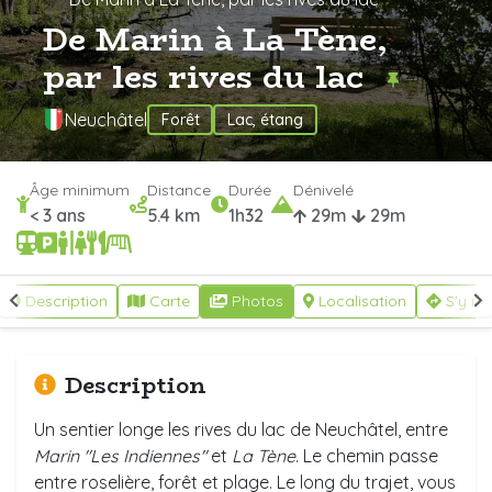
De Marin à La Tène,
par les rives du lac
Neuchâtel
Forêt
Lac, étang
Âge minimum
Distance
Durée
Dénivelé
< 3 ans
5.4 km
1h32
29m
29m
Description
Carte
Photos
Localisation
S'y re
Description
Un sentier longe les rives du lac de Neuchâtel, entre
Marin "Les Indiennes"
et
La Tène
. Le chemin passe
entre roselière, forêt et plage. Le long du trajet, vous