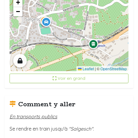
+
−
Leaflet
|
©
OpenStreetMap
Voir en grand
Comment y aller
En transports publics
Se rendre en train
jusqu'à
"
Salgesch"
.