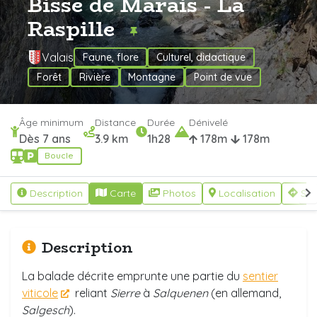
Bisse de Marais - La
Raspille
Valais
Faune, flore
Culturel, didactique
Forêt
Rivière
Montagne
Point de vue
Âge minimum
Distance
Durée
Dénivelé
Dès 7 ans
3.9 km
1h28
178m
178m
Boucle
Description
Carte
Photos
Localisation
S'y
Description
La balade décrite emprunte une partie du
sentier
viticole
reliant
Sierre
à
Salquenen
(en allemand,
Salgesch
).