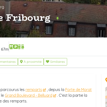
urg
e Fribourg
67m
mentaires
À proximité
Similaires
 parcourus les
remparts
, depuis la
Porte de Morat
 le
Grand Boulevard - Belluard
. C'est la partie la
e des remparts.