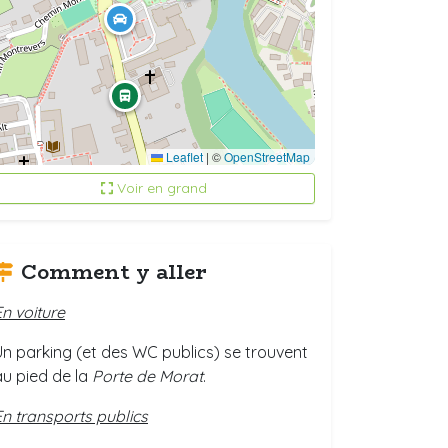
Leaflet
|
©
OpenStreetMap
Voir en grand
Comment y aller
En voiture
Un parking (et des WC publics) se trouvent
au pied de la
Porte de Morat
.
En transports publics