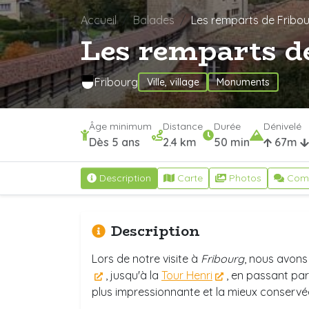
Accueil
Balades
Les remparts de Fribo
Les remparts d
Fribourg
Ville, village
Monuments
Âge minimum
Distance
Durée
Dénivelé
Dès 5 ans
2.4 km
50 min
67m
Description
Carte
Photos
Com
Description
Lors de notre visite à
Fribourg
, nous avons
, jusqu'à la
Tour Henri
, en passant par
plus impressionnante et la mieux conservé