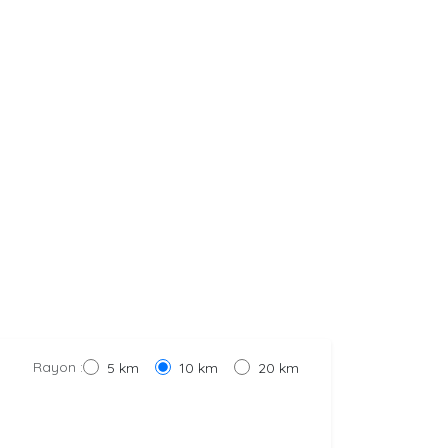
Rayon :
5 km
10 km
20 km