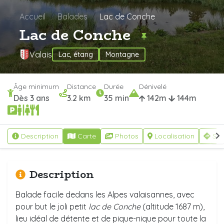
Accueil
Balades
Lac de Conche
Lac de Conche
Valais
Lac, étang
Montagne
Âge minimum
Distance
Durée
Dénivelé
Dès 3 ans
3.2 km
35 min
142m
144m
Description
Carte
Photos
Localisation
S'y
Description
Balade facile dedans les Alpes valaisannes, avec
pour but le joli petit
lac de Conche
(altitude 1687 m),
lieu idéal de détente et de pique-nique pour toute la