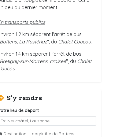
banderole "
labyrinthe
" indique la direction
un peu au dernier moment.
En transports publics
Environ 1,2 km séparent l'arrêt de bus
Bottens, La Rustériaz
", du
Chalet Coucou
.
Environ 1,4 km séparent l'arrêt de bus
Bretigny-sur-Morrens, croisée
", du
Chalet
Coucou
.
S'y rendre
otre lieu de départ
Destination : Labyrinthe de Bottens