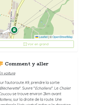
Leaflet
|
©
OpenStreetMap
Voir en grand
Comment y aller
En voiture
Sur l'autoroute A9, prendre la sortie
Blécherette
". Suivre "
Echallens
". Le
Chalet
Coucou
se trouve environ 2km avant
Bottens
, sur la droite de la route. Une