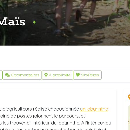
 Maïs
Commentaires
À proximité
Similaires
le d'agriculteurs réalise chaque année
un labyrinthe
aine de postes jalonnent le parcours, et
es trouver à l'intérieur du labyrinthe. A l'intérieur du
ables et un barbecue avec charbon de bois) ainsi