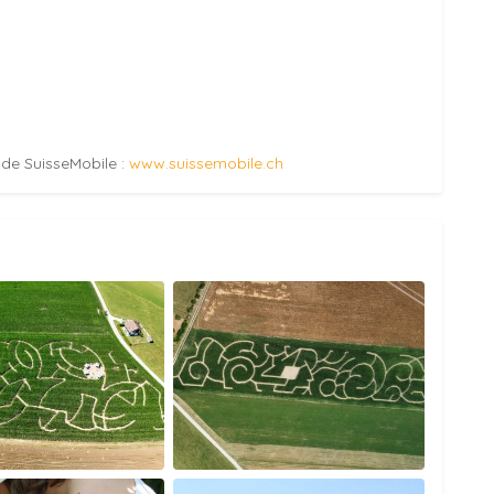
e de SuisseMobile :
www.suissemobile.ch