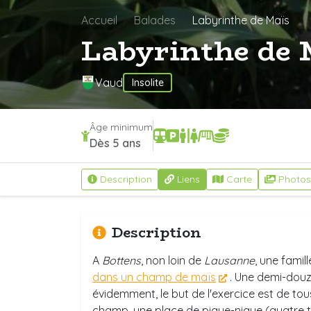
Accueil
Balades
Labyrinthe de Maïs
Labyrinthe de
Vaud
Insolite
Âge minimum
Dès 5 ans
Description
Liens
Carte
Photos
Description
A
Bottens
, non loin de
Lausanne
, une famil
dans un champ de maïs
. Une demi-douz
évidemment, le but de l'exercice est de tous l
champ, une place de pique-nique (quatre t