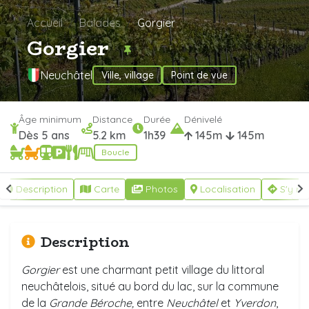
Accueil
Balades
Gorgier
Gorgier
Neuchâtel
Ville, village
Point de vue
Âge minimum
Distance
Durée
Dénivelé
Dès 5 ans
5.2 km
1h39
145m
145m
Boucle
Description
Carte
Photos
Localisation
S'y re
Description
Gorgier
est une charmant petit village du littoral
neuchâtelois, situé au bord du lac, sur la commune
de la
Grande Béroche,
entre
Neuchâtel
et
Yverdon
,