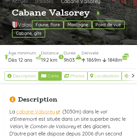
Accueil
Balades
Cabane Valsorey
Cabane Valsorey
Valais
Faune, flore
Montagne
Point de vue
Cabane, gîte
Âge minimum
Distance
Durée
Dénivelé
Dès 12 ans
19.2 km
9h03
1869m
1848m
Description
Carte
Photos
Localisation
S'y
Description
La
cabane Valsorey
(3030m) dans le
val
d'Entremon
t est située dans un site superbe avec le
Vélan
, le
Combin de Valsorey
et des glaciers.
D'autre part elle dispose depuis 2006 d'un second