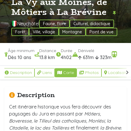
La Vy aux Moines, de
Môtiers à La Brévine
Neuchâtel
Faune, flore
Culturel, didactique
Forêt
Ville, village
Montagne
Point de vue
Âge minimum
Distance
Durée
Dénivelé
Dès 10 ans
13.8 km
4h02
631m
323m
Description
Liens
Carte
Photos
Localisatio
Description
Cet itinéraire historique vous fera découvrir des
paysages du Jura en passant par
Môtiers,
Boveresse, le Tilleul des catholiques, Monlési, la
Citadelle, le lac des Taillères
et finalement
la Brévine
.