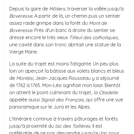
Depuis la gare de
Môtiers
, traverser la vallée jusqu'à
Boveresse
. A partir de là, un chemin puis un sentier
assez raide grimpe dans la forêt du
Mont de
Boveresse
. Près d'un banc à droite du sentier se
dresse encore le très vieux
Tilleul des catholiques
,
une cavité dans son tronc abritait une statue de la
Vierge Marie.
La suite du trajet est moins fatigante. Un peu plus
loin on aperçoit la bâtisse aux volets blancs et bleus
de
Monlési
, Jean-Jacques Rousseau y a séjourné
de 1762 à 1765. Mon-Lési signifiait mon loisir. Bientôt
on atteint le point culminant du trajet,
la Citadelle
appelée aussi
Signal des Français
, qui offre une vue
panoramique sur le Jura et les Alpes.
L'itinéraire continue à travers pâturages et forêts
jusqu'à proximité du
lac des Taillères.
Il est
préférable de ne pas descendre jusqu'au lac pour