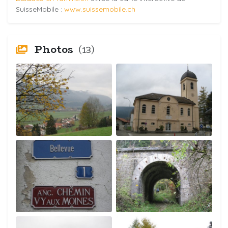
SuisseMobile :
www.suissemobile.ch
Photos
(13)